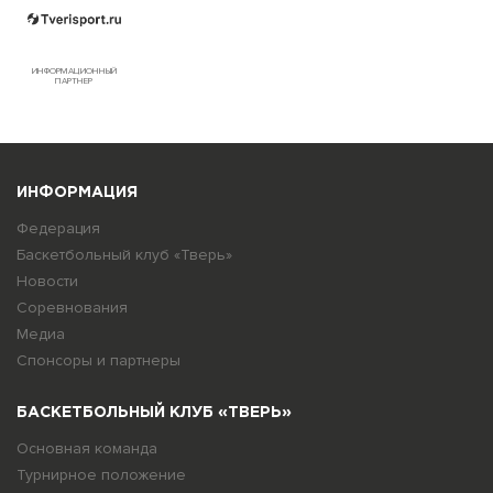
ИНФОРМАЦИОННЫЙ
ПАРТНЕР
ИНФОРМАЦИЯ
Федерация
Баскетбольный клуб «Тверь»
Новости
Соревнования
Медиа
Спонсоры и партнеры
БАСКЕТБОЛЬНЫЙ КЛУБ «ТВЕРЬ»
Основная команда
Турнирное положение