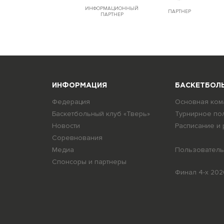
ИНФОРМАЦИОННЫЙ
ПАРТНЕР
ПАРТНЕР
ИНФОРМАЦИЯ
БАСКЕТБОЛЬ
Федерация
Основная ком
я
Баскетбольный клуб «Тверь»
Турнирное по
Новости
Расписание и 
Соревнования
Медиа
Пользователь
Спонсоры и партнеры
Финал 4-х 202