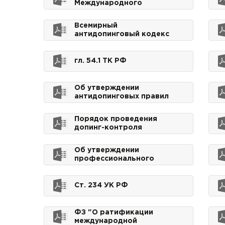
Международного
Паралимпийского
Комитета
Всемирный
антидопинговый кодекс
гл. 54.1 ТК РФ
Об утверждении
антидопинговых правил
Порядок проведения
допинг-контроля
Об утверждении
профессионального
стандарта "Специалист
по антидопинговому
обеспечению"
Ст. 234 УК РФ
ФЗ "О ратификации
международной