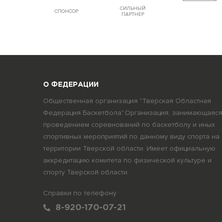
СИЛЬНЫЙ
СПОНСОР
ПАРТНЕР
О ФЕДЕРАЦИИ
Общественная организация "Тверская Областная
Федерация Баскетбола".Организация, занимающаяс
проведением соревнований по баскетболу и иных
спортивных мероприятий по данному виду спорта на
территории Тверской области. Имеет официальную
аккредитацию комитета по физической культуре и
спорту Тверской области.
Справки по телефону
8-920-170-07-21