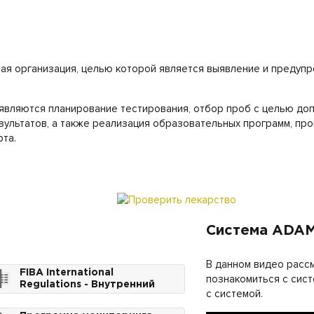
ая организация, целью которой является выявление и предуп
вляются планирование тестирования, отбор проб с целью доп
зультатов, а также реализация образовательных программ, п
та.
Система ADA
В данном видео расс
FIBA International
познакомиться с сис
Regulations - Внутренний
с системой.
Регламент ФИБА
(Антидопинг)