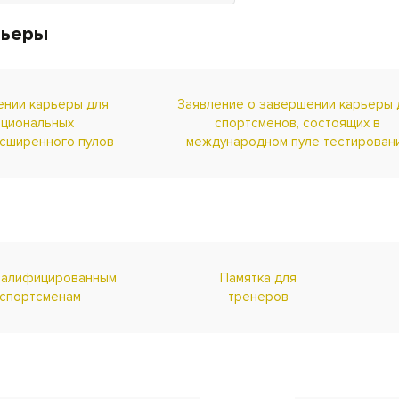
"О внесении изменения в
Положение о порядке
рьеры
выплаты стипендий
ении карьеры для
Заявление о завершении карьеры 
ациональных
спортсменов, состоящих в
асширенного пулов
международном пуле тестирован
валифицированным
Памятка для
спортсменам
тренеров