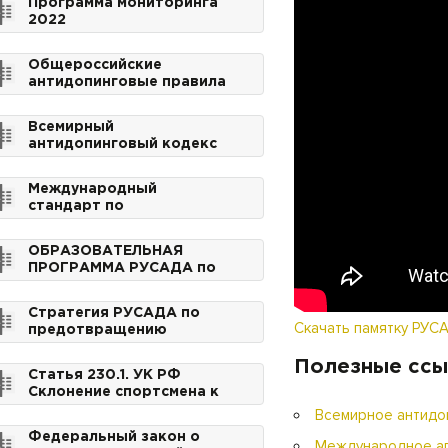
Программа мониторинга
2022
Общероссийские
антидопинговые правила
(Приказ Минспорта
России № 464 от
Всемирный
24.06.2021)
антидопинговый кодекс
2021
Международный
стандарт по
образованию 2021
ОБРАЗОВАТЕЛЬНАЯ
ПРОГРАММА РУСАДА по
антидопингу
Стратегия РУСАДА по
Скачать памятку РУС
предотвращению
использования допинга
2017-2020
Полезные ссы
Статья 230.1. УК РФ
Склонение спортсмена к
использованию
Всемирное антидо
субстанций и (или)
Федеральный закон о
методов, запрещенных
Международное аге