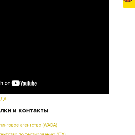
АДА
лки и контакты
пинговое агентство (WADA)
нтство по тестированию (ITA)