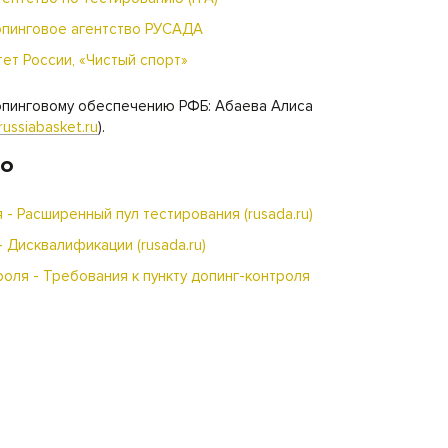
опинговое агентство РУСАДА
ет России, «Чистый спорт»
опинговому обеспечению РФБ: Абаева Алиса
ussiabasket.ru
).
но
 - Расширенный пул тестирования (rusada.ru)
 Дисквалификации (rusada.ru)
роля - Требования к пункту допинг-контроля