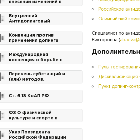
внесении изменений в
для использования в
статьи 3.5 и 6.18 Кодекса
Российское антид
спорте
Российской Федерации
Внутренний
об административных
Олимпийский комит
Антидопинговый
правонарушениях
регламент ФИБА
Специалист по антид
Конвенция против
Викторовна (
abaeva@r
применения допинга
Дополнитель
Международная
конвенция о борьбе с
допингом в спорте
Пулы тестирования
Перечень субстанций и
Дисквалификация -
(или) методов,
запрещённых для
Пункт допинг-конт
использования в спорте
Cт. 6.18 КоАП РФ
ФЗ О физической
культуре и спорте в
Российской Федерации
Указ Президента
Российской Федерации