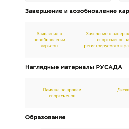
конвенции о борьбе с
допингом в спорте"
Завершение и возобновление ка
Заявление о
Заявление о заверш
возобновлении
спортсменов н
карьеры
регистрируемого и р
Наглядные материалы РУСАДА
Памятка по правам
Диск
спортсменов
Образование