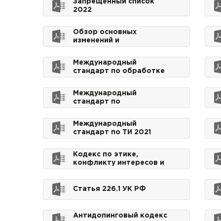
Запрещенный список
сильнодействующих
2022
веществ для целей
статьи 234 УК РФ
Обзор основных
изменений и
пояснительная записка к
запрещенному списку
Международный
2022 года
стандарт по обработке
результатов 2021
Международный
стандарт по
тестированию и
расследованию 2021
Международный
стандарт по ТИ 2021
Кодекс по этике,
конфликту интересов и
борьбе с коррупцией
ассоциации Российское
Антидопинговое
Статья 226.1 УК РФ
Агентство РУСАДА
Антидопинговый кодекс