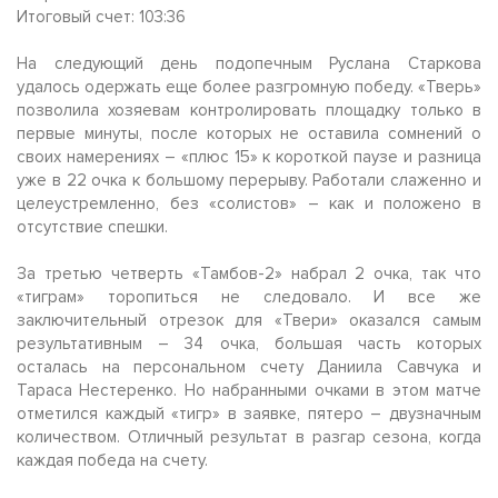
Итоговый счет: 103:36
На следующий день подопечным Руслана Старкова
удалось одержать еще более разгромную победу. «Тверь»
позволила хозяевам контролировать площадку только в
первые минуты, после которых не оставила сомнений о
своих намерениях – «плюс 15» к короткой паузе и разница
уже в 22 очка к большому перерыву. Работали слаженно и
целеустремленно, без «солистов» – как и положено в
отсутствие спешки.
За третью четверть «Тамбов-2» набрал 2 очка, так что
«тиграм» торопиться не следовало. И все же
заключительный отрезок для «Твери» оказался самым
результативным – 34 очка, большая часть которых
осталась на персональном счету Даниила Савчука и
Тараса Нестеренко. Но набранными очками в этом матче
отметился каждый «тигр» в заявке, пятеро – двузначным
количеством. Отличный результат в разгар сезона, когда
каждая победа на счету.