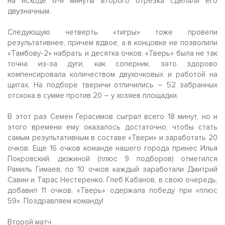
на исходе 6-й минуты второго отрезка сделали его
двузначным.
Следующую четверть «тигры» тоже провели
результативнее, причем вдвое, а в концовке не позволили
«Тамбову-2» набрать и десятка очков. «Тверь» была не так
точна из-за дуги, как соперник, зато здорово
компенсировала количеством двухочковых и работой на
щитах. На подборе тверичи отличились – 52 забранных
отскока в сумме против 20 – у хозяев площадки.
В этот раз Семен Герасимов сыграл всего 18 минут, но и
этого времени ему оказалось достаточно, чтобы стать
самым результативным в составе «Твери» и заработать 20
очков. Еще 16 очков команде нашего города принес Илья
Покровский, дюжиной (плюс 9 подборов) отметился
Рамиль Гимаев, по 10 очков каждый заработали Дмитрий
Савин и Тарас Нестеренко. Глеб Кабанов, в свою очередь,
добавил 11 очков. «Тверь» одержала победу при «плюс
59». Поздравляем команду!
Второй матч