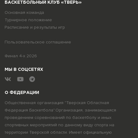
БАСКЕТБОЛЬНЫЙ КЛУБ «ТВЕРЬ»
Основная команда
Турнирное положение
Расписание и результаты игр
Пользовательское соглашение
Финал 4-х 2026
МЫ В СОЦСЕТЯХ
О ФЕДЕРАЦИИ
Общественная организация "Тверская Областная
Федерация Баскетбола".Организация, занимающаяся
проведением соревнований по баскетболу и иных
спортивных мероприятий по данному виду спорта на
территории Тверской области. Имеет официальную